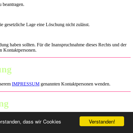
u beantragen.
e gesetzliche Lage eine Löschung nicht zulässt.
ndung haben sollten. Für die Inanspruchnahme dieses Rechts und der
n Kontaktpersonen.
ung
unserem
IMPRESSUM
genannten Kontaktpersonen wenden.
ng
riften zu verändern. Derzeitiger Stand ist
Mai/2018.
Verstanden!
verstanden, dass wir Cookies
er Osten!