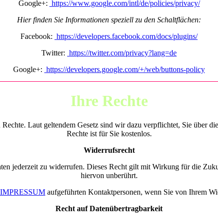
Google+:
https://www.google.com/intl/de/policies/privacy/
Hier finden Sie Informationen speziell zu den Schaltflächen:
Facebook:
https://developers.facebook.com/docs/plugins/
Twitter:
https://twitter.com/privacy?lang=de
Google+:
https://developers.google.com/+/web/buttons-policy
Ihre Rechte
n Rechte. Laut geltendem Gesetz sind wir dazu verpflichtet, Sie über 
Rechte ist für Sie kostenlos.
Widerrufsrecht
en jederzeit zu widerrufen. Dieses Recht gilt mit Wirkung für die Zuku
hiervon unberührt.
IMPRESSUM
aufgeführten Kontaktpersonen, wenn Sie von Ihrem Wi
Recht auf Datenübertragbarkeit