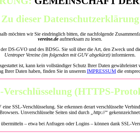
RUNG:
GEMEINSCHAFT DER
Zu dieser Datenschutzerklärung
eshalb möchten wir Sie eindringlich bitten, die nachfolgende Zusammen
vereine.de
aufmerksam zu lesen.
nien der DS-GVO und des BDSG. Sie soll über die Art, den Zweck und
Uentroper Vereine (im folgenden mit GUV abgekürzt)
informieren.
estattet ist, kann kein vollständiger Schutz Ihrer Daten gewährleistet
ng Ihrer Daten haben, finden Sie in unserem
IMPRESSUM
die entspre
-Verschlüsselung (HTTPS-Protok
V eine SSL-Verschlüsselung. Sie erkennen derart verschlüsselte Verbi
Browsers. Unverschlüsselte Seiten sind durch
„http://“
gekennzeichnet
 übermitteln – etwa bei Anfragen oder Logins – können dank SSL-Vers