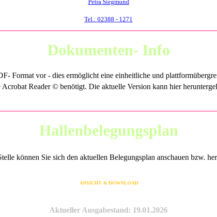
Petra Siegmund
Tel.: 02388 - 1271
Dokumenten- Info
DF- Format vor - dies ermöglicht eine einheitliche und plattformübergre
crobat Reader © benötigt. Die aktuelle Version kann hier heruntergela
Hallenbelegungsplan
Stelle können Sie sich den aktuellen Belegungsplan anschauen bzw. her
ANSICHT & DOWNLOAD
Aktueller Ausgabestand: 19.01.2026